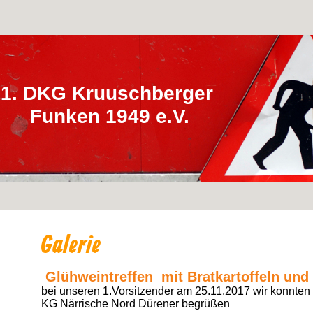
1. DKG Kruuschberger
Funken 1949 e.V.
Galerie
Glühweintreffen mit Bratkartoffeln un
bei unseren 1.Vorsitzender am 25.11.2017 wir konnten
KG Närrische Nord Dürener begrüßen