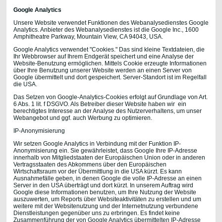
Google Analytics
Unsere Website verwendet Funktionen des Webanalysedienstes Google
Analytics. Anbieter des Webanalysedienstes ist die Google Inc., 1600
Amphitheatre Parkway, Mountain View, CA 94043, USA.
Google Analytics verwendet "Cookies." Das sind kleine Textdateien, die
Ihr Webbrowser auf Ihrem Endgerät speichert und eine Analyse der
Website-Benutzung ermöglichen. Mittels Cookie erzeugte Informationen
über Ihre Benutzung unserer Website werden an einen Server von
Google übermittelt und dort gespeichert. Server-Standort ist im Regelfall
die USA.
Das Setzen von Google-Analytics-Cookies erfolgt auf Grundlage von Art.
6 Abs. 1 lit. f DSGVO. Als Betreiber dieser Website haben wir ein
berechtigtes Interesse an der Analyse des Nutzerverhaltens, um unser
Webangebot und ggf. auch Werbung zu optimieren.
IP-Anonymisierung
Wir setzen Google Analytics in Verbindung mit der Funktion IP-
Anonymisierung ein. Sie gewährleistet, dass Google Ihre IP-Adresse
innerhalb von Mitgliedstaaten der Europäischen Union oder in anderen
Vertragsstaaten des Abkommens über den Europäischen
Wirtschaftsraum vor der Übermittlung in die USA kürzt. Es kann
Ausnahmefälle geben, in denen Google die volle IP-Adresse an einen
Server in den USA überträgt und dort kürzt. In unserem Auftrag wird
Google diese Informationen benutzen, um Ihre Nutzung der Website
auszuwerten, um Reports über Websiteaktivitäten zu erstellen und um
weitere mit der Websitenutzung und der Internetnutzung verbundene
Dienstleistungen gegenüber uns zu erbringen. Es findet keine
Zusammenführung der von Google Analytics übermittelten IP-Adresse