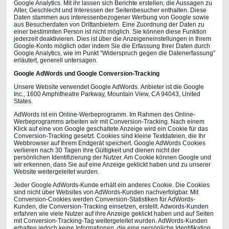
Google Analytics. Mit ihr lassen sich Berichte erstellen, die Aussagen zu
Alter, Geschlecht und Interessen der Seitenbesucher enthalten. Diese
Daten stammen aus interessenbezogener Werbung von Google sowie
aus Besucherdaten von Drittanbietern. Eine Zuordnung der Daten zu
einer bestimmten Person ist nicht möglich. Sie können diese Funktion
jederzeit deaktivieren. Dies ist über die Anzeigeneinstellungen in Ihrem
Google-Konto möglich oder indem Sie die Erfassung Ihrer Daten durch
Google Analytics, wie im Punkt “Widerspruch gegen die Datenerfassung”
erläutert, generell untersagen.
Google AdWords und Google Conversion-Tracking
Unsere Website verwendet Google AdWords.
Anbieter ist die Google
Inc., 1600 Amphitheatre Parkway, Mountain View, CA 94043, United
States.
AdWords ist ein Online-Werbeprogramm. Im Rahmen des Online-
Werbeprogramms arbeiten wir mit Conversion-Tracking. Nach einem
Klick auf eine von Google geschaltete Anzeige wird ein Cookie für das
Conversion-Tracking gesetzt. Cookies sind kleine Textdateien, die Ihr
Webbrowser auf Ihrem Endgerät speichert. Google AdWords Cookies
verlieren nach 30 Tagen ihre Gültigkeit und dienen nicht der
persönlichen Identifizierung der Nutzer. Am Cookie können Google und
wir erkennen, dass Sie auf eine Anzeige geklickt haben und zu unserer
Website weitergeleitet wurden.
Jeder Google AdWords-Kunde erhält ein anderes Cookie. Die Cookies
sind nicht über Websites von AdWords-Kunden nachverfolgbar. Mit
Conversion-Cookies werden Conversion-Statistiken für AdWords-
Kunden, die Conversion-Tracking einsetzen, erstellt. Adwords-Kunden
erfahren wie viele Nutzer auf ihre Anzeige geklickt haben und auf Seiten
mit Conversion-Tracking-Tag weitergeleitet wurden. AdWords-Kunden
erhalten jedoch keine Informationen, die eine persönliche Identifikation