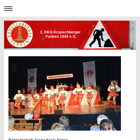
1. DKG Kruuschberger
Funken 1949 e.V.
Behördenball: Arena Kreis Düren