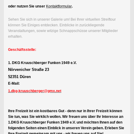
oder nutzen Sie unser
Kontaktformular
.
Sehen Sie sich in unserer Galerie um! Bei Ihrer virtuellen Streiftour
können Sie Einiges entdecken. Einblicke in zurückliegende
Veranstaltungen, sowie witzige Schnappschüsse unserer Mitglieder
erhalten.
Geschäftsstelle:
1. DKG Kruuschberger Funken 1949 e.V.
Nörvenicher Straße 23
52351 Düren
E-Mail:
1.dkg-kruuschberger@gmx.net
Ihre Freizeit ist ein kostbares Gut - denn nur in Ihrer Freizeit können
Sie tun, was Sie wirklich wollen. Wir freuen uns über Ihr Interesse an
1.DKG Kruuschberger Funken 1949 e.V. und möchten Ihnen auf den
folgenden Seiten einen Einblick in unseren Verein geben. Erleben Sie
Ihre Freizeit gemeinsam mit uns - wir freuen uns auf Sie!