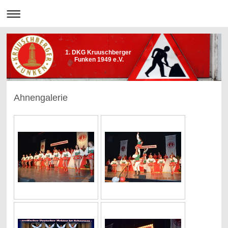
1. DKG Kruuschberger
Funken 1949 e.V.
Ahnengalerie