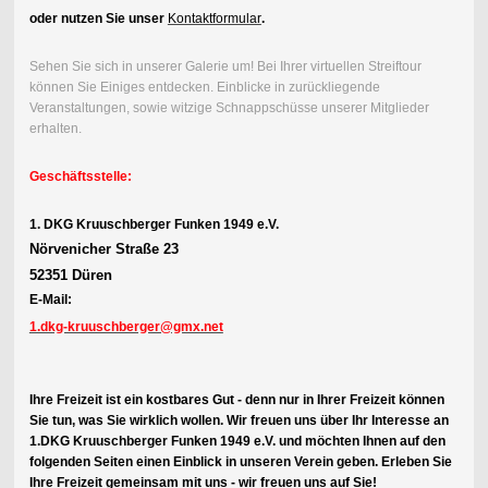
oder nutzen Sie unser
Kontaktformular
.
Sehen Sie sich in unserer Galerie um! Bei Ihrer virtuellen Streiftour
können Sie Einiges entdecken. Einblicke in zurückliegende
Veranstaltungen, sowie witzige Schnappschüsse unserer Mitglieder
erhalten.
Geschäftsstelle:
1. DKG Kruuschberger Funken 1949 e.V.
Nörvenicher Straße 23
52351 Düren
E-Mail:
1.dkg-kruuschberger@gmx.net
Ihre Freizeit ist ein kostbares Gut - denn nur in Ihrer Freizeit können
Sie tun, was Sie wirklich wollen. Wir freuen uns über Ihr Interesse an
1.DKG Kruuschberger Funken 1949 e.V. und möchten Ihnen auf den
folgenden Seiten einen Einblick in unseren Verein geben. Erleben Sie
Ihre Freizeit gemeinsam mit uns - wir freuen uns auf Sie!