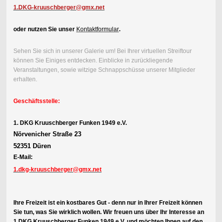
1.DKG-kruuschberger@gmx.net
oder nutzen Sie unser
Kontaktformular
.
Sehen Sie sich in unserer Galerie um! Bei Ihrer virtuellen Streiftour
können Sie Einiges entdecken. Einblicke in zurückliegende
Veranstaltungen, sowie witzige Schnappschüsse unserer Mitglieder
erhalten.
Geschäftsstelle:
1. DKG Kruuschberger Funken 1949 e.V.
Nörvenicher Straße 23
52351 Düren
E-Mail:
1.dkg-kruuschberger@gmx.net
Ihre Freizeit ist ein kostbares Gut - denn nur in Ihrer Freizeit können
Sie tun, was Sie wirklich wollen. Wir freuen uns über Ihr Interesse an
1.DKG Kruuschberger Funken 1949 e.V. und möchten Ihnen auf den