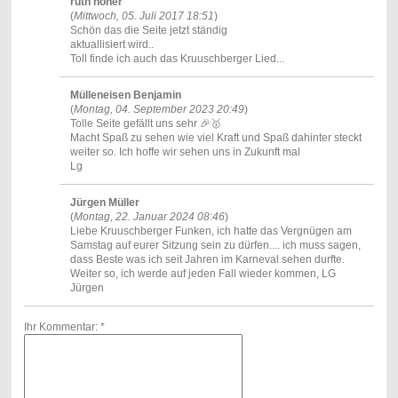
ruth höner
(
Mittwoch, 05. Juli 2017 18:51
)
Schön das die Seite jetzt ständig
aktuallisiert wird..
Toll finde ich auch das Kruuschberger Lied...
Mülleneisen Benjamin
(
Montag, 04. September 2023 20:49
)
Tolle Seite gefällt uns sehr 🎉🥇
Macht Spaß zu sehen wie viel Kraft und Spaß dahinter steckt
weiter so. Ich hoffe wir sehen uns in Zukunft mal
Lg
Jürgen Müller
(
Montag, 22. Januar 2024 08:46
)
Liebe Kruuschberger Funken, ich hatte das Vergnügen am
Samstag auf eurer Sitzung sein zu dürfen.... ich muss sagen,
dass Beste was ich seit Jahren im Karneval sehen durfte.
Weiter so, ich werde auf jeden Fall wieder kommen, LG
Jürgen
Ihr Kommentar: *